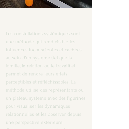
Les constellations systémiques sont
une méthode qui rend visible les
influences inconscientes et cachées
au sein d'un système (tel que la
famille, la relation ou le travail) et
permet de rendre leurs effets
perceptibles et réfléchissables. La
méthode utilise des représentants ou
un plateau système avec des figurines
pour visualiser les dynamiques
relationnelles et les observer depuis
une perspective extérieure.