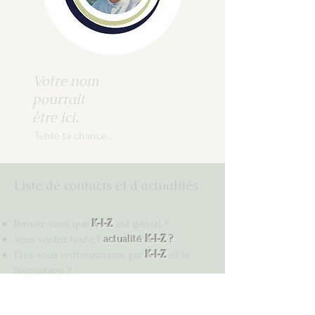
Votre nom
pourrait
être ici.
Tente ta chance...
Liste de contacts et d'actualités
Pensez-vous que
K-I-Z
est génial ?
Vous voulez toute l’
actualité
K-I-Z
?
Êtes-vous enthousiasmé par
K-I-Z
et le
réseautage ?
Remplissez le formulaire -
c'est