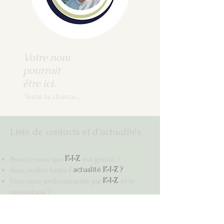
Votre nom
pourrait
être ici.
Tente ta chance...
Liste de contacts et d'actualités
Pensez-vous que
K-I-Z
est génial ?
Vous voulez toute l’
actualité
K-I-Z
?
Êtes-vous enthousiasmé par
K-I-Z
et le
réseautage ?
Remplissez le formulaire -
c'est