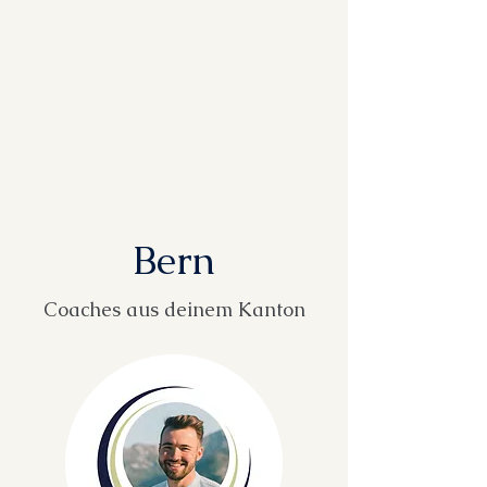
Bern
Coaches aus deinem Kanton