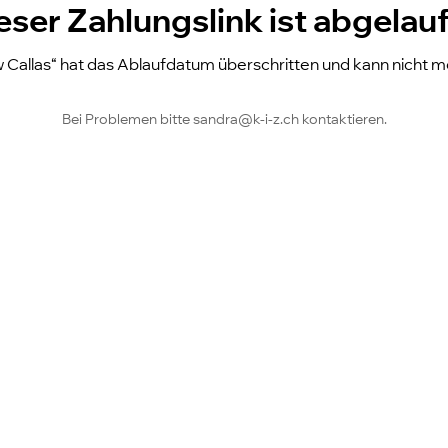
eser Zahlungslink ist abgelau
ow Callas“ hat das Ablaufdatum überschritten und kann nicht
Bei Problemen bitte sandra@k-i-z.ch kontaktieren.